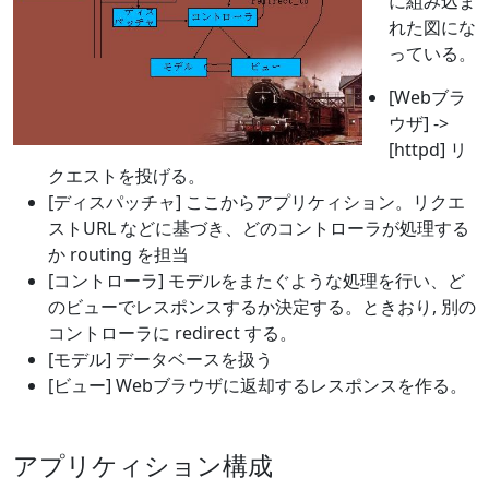
に組み込ま
れた図にな
っている。
[Webブラ
ウザ] ->
[httpd] リ
クエストを投げる。
[ディスパッチャ] ここからアプリケィション。リクエ
ストURL などに基づき、どのコントローラが処理する
か routing を担当
[コントローラ] モデルをまたぐような処理を行い、ど
のビューでレスポンスするか決定する。ときおり, 別の
コントローラに redirect する。
[モデル] データベースを扱う
[ビュー] Webブラウザに返却するレスポンスを作る。
アプリケィション構成