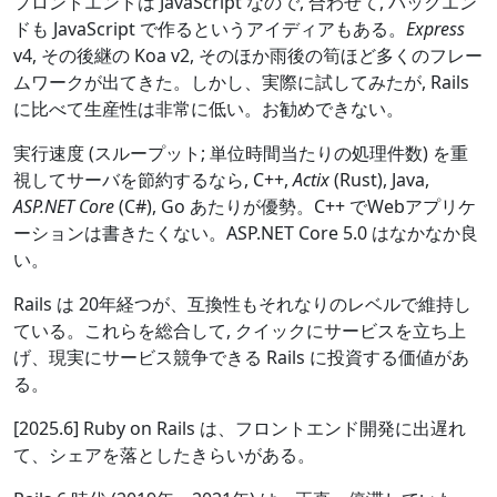
フロントエンドは JavaScript なので, 合わせて, バックエン
ドも JavaScript で作るというアイディアもある。
Express
v4, その後継の Koa v2, そのほか雨後の筍ほど多くのフレー
ムワークが出てきた。しかし、実際に試してみたが, Rails
に比べて生産性は非常に低い。お勧めできない。
実行速度 (スループット; 単位時間当たりの処理件数) を重
視してサーバを節約するなら, C++,
Actix
(Rust), Java,
ASP.NET Core
(C#), Go あたりが優勢。C++ でWebアプリケ
ーションは書きたくない。ASP.NET Core 5.0 はなかなか良
い。
Rails は 20年経つが、互換性もそれなりのレベルで維持し
ている。これらを総合して, クイックにサービスを立ち上
げ、現実にサービス競争できる Rails に投資する価値があ
る。
[2025.6] Ruby on Rails は、フロントエンド開発に出遅れ
て、シェアを落としたきらいがある。