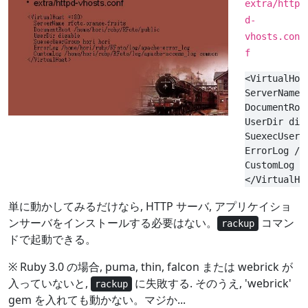
extra/http
d-
vhosts.con
f
<VirtualHost
ServerName 
DocumentRoo
UserDir disa
SuexecUserG
ErrorLog /h
CustomLog /
単に動かしてみるだけなら, HTTP サーバ, アプリケイショ
ンサーバをインストールする必要はない。
コマン
rackup
ドで起動できる。
※ Ruby 3.0 の場合, puma, thin, falcon または webrick が
入っていないと,
に失敗する. そのうえ, 'webrick'
rackup
gem を入れても動かない。マジか...