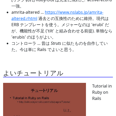
一強。
amrita-altered ...
https://www.nslabs.jp/amrita-
altered.rhtml
過去との互換性のために維持。現代は
ERB テンプレートを使う。メジャーなのは 'erubi' だ
が、機能性が不足 ('tilt' と組み合わせる前提). 単独なら
'erubis' のほうがよい。
コントローラ ... 昔は
Struts
に似たものを自作してい
た。今は単に Rails でよいと思う。
よいチュートリアル
Tutorial in
Ruby on
Rails