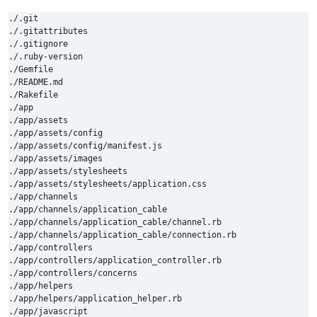
./.git

./.gitattributes

./.gitignore

./.ruby-version

./Gemfile

./README.md

./Rakefile

./app

./app/assets

./app/assets/config

./app/assets/config/manifest.js

./app/assets/images

./app/assets/stylesheets

./app/assets/stylesheets/application.css

./app/channels

./app/channels/application_cable

./app/channels/application_cable/channel.rb

./app/channels/application_cable/connection.rb

./app/controllers

./app/controllers/application_controller.rb

./app/controllers/concerns

./app/helpers

./app/helpers/application_helper.rb

./app/javascript
