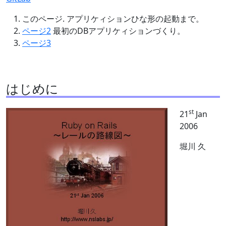
このページ. アプリケィションひな形の起動まで。
ページ2
最初のDBアプリケィションづくり。
ページ3
はじめに
st
21
Jan
2006
堀川 久