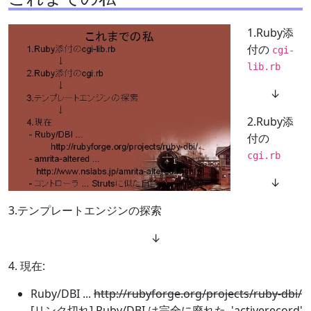
1.Ruby添
付の
cgi-
lib.rb
↓
2.Ruby添
付の
cgi.rb
↓
3.テンプレートエンジンの探索
↓
4. 現在:
Ruby/DBI ...
http://rubyforge.org/projects/ruby-dbi/
[リンク切れ] Ruby/DBI は完全に廃れた. 'activerecord'