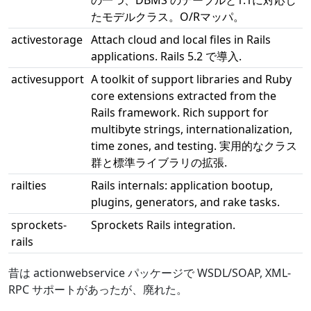
の一つ、DBMS のテーブルと1:1に対応し
たモデルクラス。O/Rマッパ。
activestorage
Attach cloud and local files in Rails
applications. Rails 5.2 で導入.
activesupport
A toolkit of support libraries and Ruby
core extensions extracted from the
Rails framework. Rich support for
multibyte strings, internationalization,
time zones, and testing. 実用的なクラス
群と標準ライブラリの拡張.
railties
Rails internals: application bootup,
plugins, generators, and rake tasks.
sprockets-
Sprockets Rails integration.
rails
昔は actionwebservice パッケージで WSDL/SOAP, XML-
RPC サポートがあったが、廃れた。