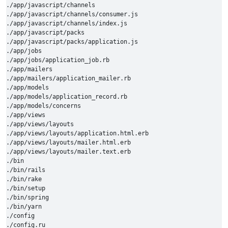
./app/javascript/channels

./app/javascript/channels/consumer.js

./app/javascript/channels/index.js

./app/javascript/packs

./app/javascript/packs/application.js

./app/jobs

./app/jobs/application_job.rb

./app/mailers

./app/mailers/application_mailer.rb

./app/models

./app/models/application_record.rb

./app/models/concerns

./app/views

./app/views/layouts

./app/views/layouts/application.html.erb

./app/views/layouts/mailer.html.erb

./app/views/layouts/mailer.text.erb

./bin

./bin/rails

./bin/rake

./bin/setup

./bin/spring

./bin/yarn

./config

./config.ru
