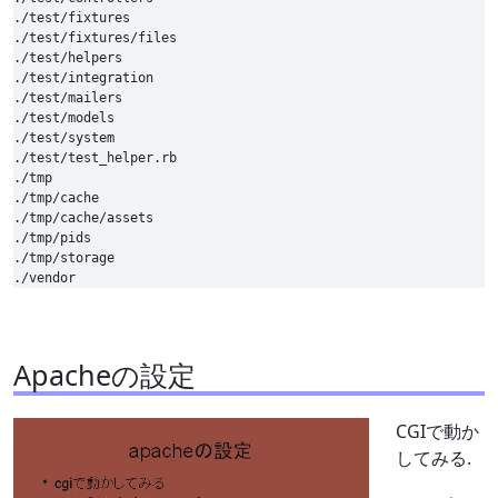
./test/fixtures

./test/fixtures/files

./test/helpers

./test/integration

./test/mailers

./test/models

./test/system

./test/test_helper.rb

./tmp

./tmp/cache

./tmp/cache/assets

./tmp/pids

./tmp/storage

Apacheの設定
CGIで動か
してみる.