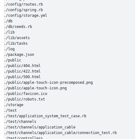
./config/routes.rb

./config/spring.rb

./config/storage.yml

./db

./db/seeds.rb

./lib

./lib/assets

./lib/tasks

./log

./package.json

./public

./public/404.html

./public/422.html

./public/500.html

./public/apple-touch-icon-precomposed.png

./public/apple-touch-icon.png

./public/favicon.ico

./public/robots.txt

./storage

./test

./test/application_system_test_case.rb

./test/channels

./test/channels/application_cable

./test/channels/application_cable/connection_test.rb

./test/controllers
