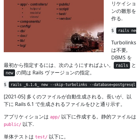
リケイショ
ンの雛形を
作る.
$ 
rails new 
Turbolinks
は不要,
DBMS を
最初から指定するには、次のようにすればよい。
と
rails
の間は Rails ヴァージョンの指定。
new
$ 
rails _6.1.6_ new --skip-turbolinks --database=postgresql h
[2021-05] 多くのファイルが自動生成される。長いが、以
下に Rails 6.1 で生成されるファイルをひと通り示す。
アプリケィションは
以下に作成する。静的ファイルは
app/
以下.
public/
単体テストは
以下に。
test/