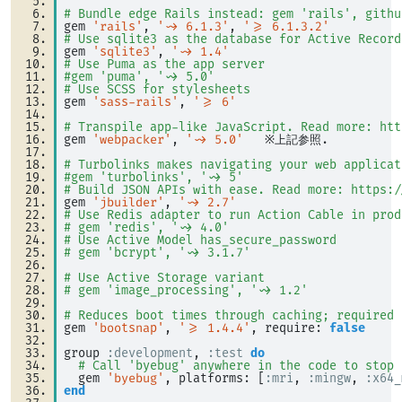
# Bundle edge Rails instead: gem 'rails', githu
gem 
'rails'
, 
'~> 6.1.3'
, 
'>= 6.1.3.2'
# Use sqlite3 as the database for Active Record
gem 
'sqlite3'
, 
'~> 1.4'
# Use Puma as the app server
#gem 'puma', '~> 5.0'
# Use SCSS for stylesheets
gem 
'sass-rails'
, 
'>= 6'
# Transpile app-like JavaScript. Read more: htt
gem 
'webpacker'
, 
'~> 5.0'
   ※上記参照. 
# Turbolinks makes navigating your web applicat
#gem 'turbolinks', '~> 5'
# Build JSON APIs with ease. Read more: https:/
gem 
'jbuilder'
, 
'~> 2.7'
# Use Redis adapter to run Action Cable in prod
# gem 'redis', '~> 4.0'
# Use Active Model has_secure_password
# gem 'bcrypt', '~> 3.1.7'
# Use Active Storage variant
# gem 'image_processing', '~> 1.2'
# Reduces boot times through caching; required 
gem 
'bootsnap'
, 
'>= 1.4.4'
, require: 
false
group 
:development
, 
:test
do
# Call 'byebug' anywhere in the code to stop 
  gem 
'byebug'
, platforms: [
:mri
, 
:mingw
, 
:x64_
end