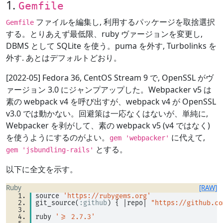
1.
Gemfile
ファイルを編集し, 利用するパッケージを取捨選択
Gemfile
する。とりあえず最低限、ruby ヴァージョンを変更し,
DBMS として SQLite を使う。puma を外す, Turbolinks を
外す. あとはデフォルトどおり。
[2022-05] Fedora 36, CentOS Stream 9 で, OpenSSL がヴ
ァージョン 3.0 にジャンプアップした。Webpacker v5 は
素の webpack v4 を呼び出すが、webpack v4 が OpenSSL
v3.0 では動かない。回避策は一応なくはないが、単純に,
Webpacker を剥がして、素の webpack v5 (v4 ではなく)
を使うようにするのがよい。
に代えて,
gem 'webpacker'
とする。
gem 'jsbundling-rails'
以下に全文を示す。
Ruby
[RAW]
source 
'https://rubygems.org'
git_source(
:github
) { 
|
repo
|
"https://github.co
ruby 
'>= 2.7.3'