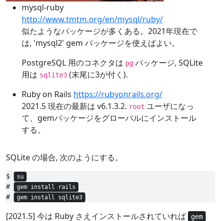
mysql-ruby
http://www.tmtm.org/en/mysql/ruby/
似たようなパッケージが多くある。2021年現在で
は, 'mysql2' gem パッケージを使えばよい。
PostgreSQL 用のコネクタは
パッケージ, SQLite
pg
用は
(末尾に3が付く).
sqlite3
Ruby on Rails
https://rubyonrails.org/
2021.5 現在の最新は v6.1.3.2.
ユーザになっ
root
て、gemパッケージをグローバルにインストール
する。
SQLite の場合, 次のようにする。
$ 
su
# 
gem install rails
# 
gem install sqlite3
[2021.5] 今は Ruby さえインストールされていれば
gem