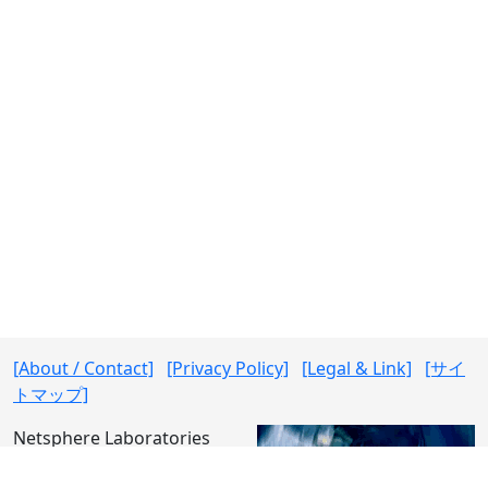
[About / Contact]
[Privacy Policy]
[Legal & Link]
[サイ
トマップ]
Netsphere Laboratories
https://www.nslabs.jp/