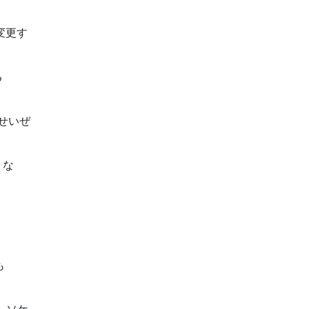
変更す
る
、せいぜ
くな
も