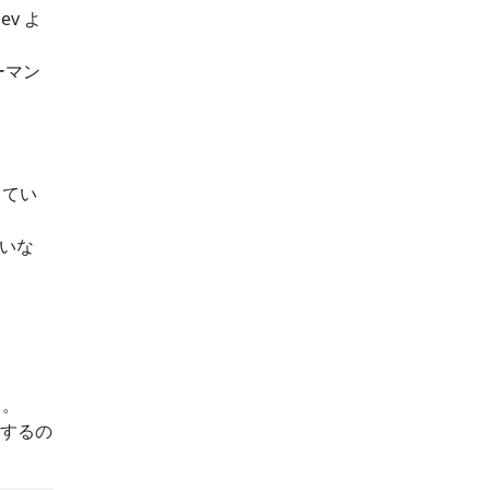
ev よ
ーマン
してい
ていな
る。
消費するの