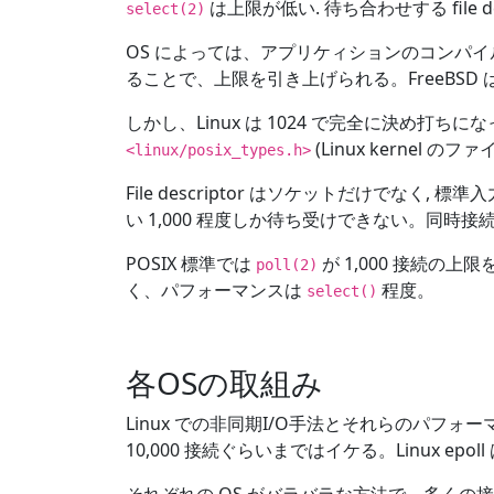
は上限が低い. 待ち合わせする file d
select(2)
OS によっては、アプリケィションのコンパイ
ることで、上限を引き上げられる。FreeBSD
しかし、Linux は 1024 で完全に決め打ちに
(Linux kernel のファ
<linux/posix_types.h>
File descriptor はソケットだけでなく,
い 1,000 程度しか待ち受けできない。同時
POSIX 標準では
が 1,000 接続
poll(2)
く、パフォーマンスは
程度。
select()
各OSの取組み
Linux での非同期I/O手法とそれらのパフォー
10,000 接続ぐらいまではイケる。Linux epol