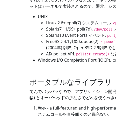
それぞれの OS がバラバラな方法で、多くの
ットはカーネルで実装されるので、通常、シス
UNIX
Linux 2.6+ epoll(7) システムコール.
e
Solaris7 11/99+ poll(7d).
デ
/dev/poll
Solaris10 Event Ports イベント.
port
FreeBSD 4.1以降 kqueue(2):
kqueue(
(2004年) 以降, OpenBSD 2.9以降で
AIX pollset API.
な
pollset_create()
Windows I/O Completion Port 
ポータブルなライブラリ
てんでバラバラなので、アプリケィション開発に
幅) とオーバヘッドの少なさでどれを使うべき
libev
- a full-featured and high-
ステムコールを直接叩くのと遜色ない.