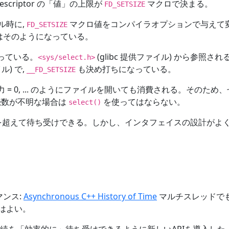
escriptor の「値」の上限が
マクロで決まる。
FD_SETSIZE
ル時に,
マクロ値をコンパイラオプションで与えて
FD_SETSIZE
 はそのようになっている。
なっている。
(glibc 提供ファイル) から参照され
<sys/select.h>
イル) で,
も決め打ちになっている。
__FD_SETSIZE
 標準入力 = 0, ... のようにファイルを開いても消費される。そのため
接続数が不明な場合は
を使ってはならない。
select()
の上限を超えて待ち受けできる。しかし、インタフェイスの設計がよ
マンス:
Asynchronous C++ History of Time
マルチスレッドで
l はよい。