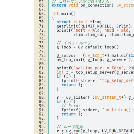
// これをサンプルで切り替える.
extern
void
 on_connection( 
uv_stre
int
 main() 
{ 
struct
rlimit
 rlim; 
  getrlimit(RLIMIT_NOFILE, 
&
rlim);
  printf(
"soft = %ld, hard = %ld, 
         rlim.rlim_cur, rlim.rlim_
// イベントループ
  g_loop 
=
 uv_default_loop(); 
  g_server 
=
 (
uv_tcp_t
*) malloc(
si
  uv_tcp_init( g_loop, g_server );
  printf(
"Waiting port = %d\n"
, PO
int
 r 
=
 tcp_setup_server(g_serve
if
 (r) { 
    fprintf(stderr, 
"tcp_setup_ser
return
1
; 
  } 
  r 
=
 uv_listen( (
uv_stream_t
*) g_
if
 (r) { 
// Error
    fprintf( stderr, 
"uv_listen() 
return
1
; 
  } 
// ループ開始
  r 
=
 uv_run(g_loop, UV_RUN_DEFAUL