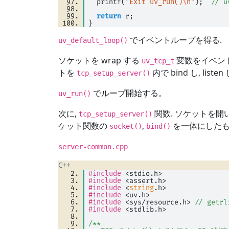
  printf(
"Exit uv_run()\n"
);  
// 
return
 r; 
}
でイベントループを得る.
uv_default_loop()
ソケットを wrap する
変数をイベント
uv_tcp_t
トを
内で bind し, li
tcp_setup_server()
でループ開始する。
uv_run()
次に,
関数. ソケットを開いて
tcp_setup_server()
ケット関数の
,
を一体にした
socket()
bind()
server-common.cpp
C++
#include
<
stdio.h
>
#include
<
assert.h
>
#include
<
string
.h
>
#include
<
uv.h
>
#include
<
sys
/
resource.h
>
// getrl
#include
<
stdlib.h
>
/**