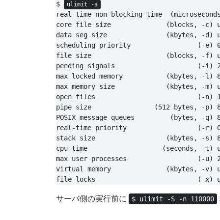
$ 
ulimit -a
real-time non-blocking time  (microseconds
core file size              (blocks, -c) u
data seg size               (kbytes, -d) u
scheduling priority                 (-e) 0
file size                   (blocks, -f) u
pending signals                     (-i) 2
max locked memory           (kbytes, -l) 8
max memory size             (kbytes, -m) u
open files                          (-n) 1
pipe size                (512 bytes, -p) 8
POSIX message queues         (bytes, -q) 8
real-time priority                  (-r) 0
stack size                  (kbytes, -s) 8
cpu time                   (seconds, -t) u
max user processes                  (-u) 2
virtual memory              (kbytes, -v) u
サーバ側の実行前に
$ ulimit -S -n 110000