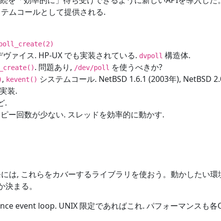
接続を「効率的に」待ち受けできるように新しいAPIを導入した
テムコールとして提供される.
poll_create(2)
ヴァイス. HP-UX でも実装されている.
構造体.
dvpoll
. 問題あり,
を使うべきか?
_create()
/dev/poll
,
システムコール. NetBSD 1.6.1 (2003年), NetBSD 2.
)
kevent()
も実装.
ど.
(IOCP). コピー回数が少ない. スレッドを効率的に動かす.
は, これらをカバーするライブラリを使おう。動かしたい環境
か決まる。
performance event loop. UNIX 限定であればこれ. パフォーマンスも