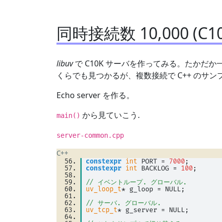
同時接続数 10,000 (C1
libuv
で C10K サーバを作ってみる。たかだ
くらでも見つかるが、複数接続で C++ のサ
Echo server を作る。
から見ていこう.
main()
server-common.cpp
C++
constexpr
int
 PORT 
=
7000
; 
constexpr
int
 BACKLOG 
=
100
; 
// イベントループ. グローバル.
uv_loop_t
* g_loop 
=
 NULL; 
// サーバ. グローバル.
uv_tcp_t
* g_server 
=
 NULL; 