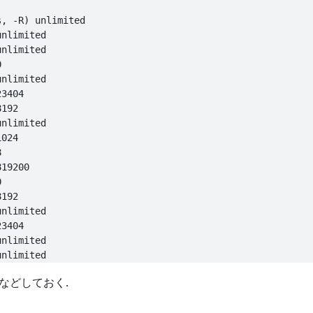
, -R) unlimited

nlimited

nlimited



nlimited

3404

192

nlimited

024



19200



192

nlimited

3404

nlimited

などしておく.