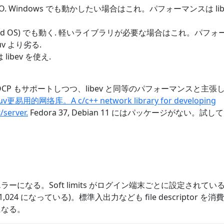
onous I/O. Windows でも動かしたい場合はこれ。パフォーマンスは lib
edded OS) でも動く. 軽いライブラリが必要な場合はこれ。パフォ
libuv より劣る.
libev を使え.
 IOCP もサポートしつつ、libev と同等のパフォーマンスと主張
、libuv更易用的网络库。A c/c++ network library for developing
server.
Fedora 37, Debian 11 にはパッケージがない。試し
になる。Soft limits がログイン端末ごとに設定されてい
 1,024 になっている)。標準入出力なども file descriptor を
になる。