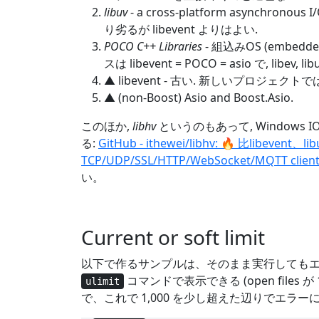
libuv
- a cross-platform asynchr
り劣るが libevent よりはよい.
POCO C++ Libraries
- 組込みOS (emb
スは libevent = POCO = asio で, libev, 
▲ libevent - 古い. 新しいプロジェクトでは 
▲ (non-Boost) Asio and Boost.Asio.
このほか,
libhv
というのもあって, Windows
る:
GitHub - ithewei/libhv: 🔥 比libevent
TCP/UDP/SSL/HTTP/WebSocket/MQTT client/
い。
Current or soft limit
以下で作るサンプルは、そのまま実行してもエラー
コマンドで表示できる (open files が
ulimit
で、これで 1,000 を少し超えた辺りでエラー