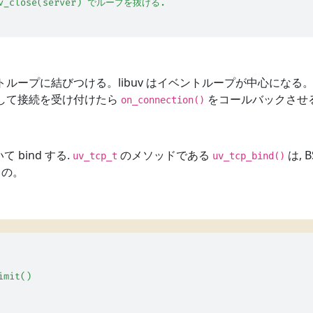
uv_close(server) でループを抜ける.
ループに結びつける。libuv はイベントループが中心になる
sten して接続を受け付けたら
をコールバックさせる
on_connection()
 bind する.
のメソッドである
は, 
uv_tcp_t
uv_tcp_bind()
もの。
imit()