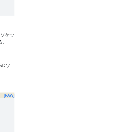
。ソケッ
.
BSDソ
[RAW]