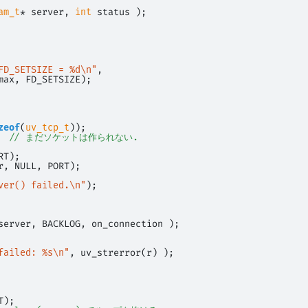
am_t
* server, 
int
 status ); 
 
FD_SETSIZE = %d\n"
, 
max, FD_SETSIZE); 
zeof
(
uv_tcp_t
)); 
  
// まだソケットは作られない.
RT); 
r, NULL, PORT); 
ver() failed.\n"
); 
server, BACKLOG, on_connection ); 
failed: %s\n"
, uv_strerror(r) ); 
T); 