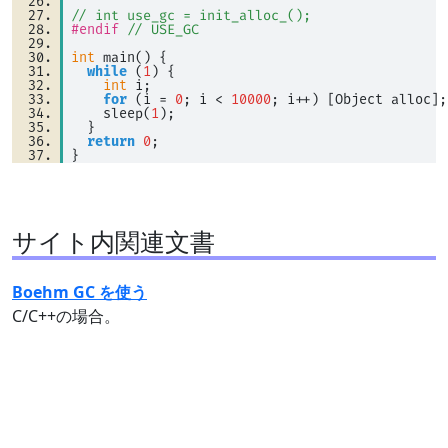
// int use_gc = init_alloc_();
#endif
// USE_GC
int
 main() { 
while
 (
1
) { 
int
 i; 
for
 (i 
=
0
; i 
<
10000
; i
++
) [Object alloc];
    sleep(
1
); 
  } 
return
0
; 
}
サイト内関連文書
Boehm GC を使う
C/C++の場合。