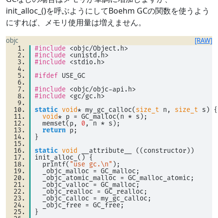
init_alloc_()を呼ぶようにしてBoehm GCの関数を使うよう
にすれば、メモリ使用量は増えません。
objc
[RAW]
#include
<
objc
/
Object.h
>
#include
<
unistd.h
>
#include
<
stdio.h
>
#ifdef
 USE_GC 
#include
<
objc
/
objc
-
api.h
>
#include
<
gc
/
gc.h
>
static
void
* my_gc_calloc(
size_t
 n, 
size_t
 s) {
void
* p 
=
 GC_malloc(n 
*
 s); 
  memset(p, 
0
, n 
*
 s); 
return
 p; 
} 
static
void
 __attribute__ ((constructor)) 
init_alloc_() { 
  printf(
"use gc.\n"
); 
  _objc_malloc 
=
 GC_malloc; 
  _objc_atomic_malloc 
=
 GC_malloc_atomic; 
  _objc_valloc 
=
 GC_malloc; 
  _objc_realloc 
=
 GC_realloc; 
  _objc_calloc 
=
 my_gc_calloc; 
  _objc_free 
=
 GC_free; 
} 