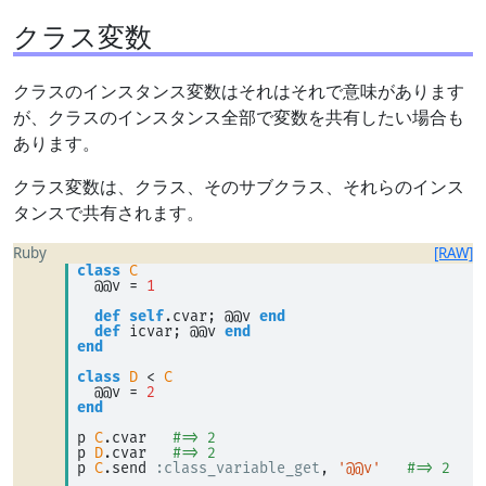
クラス変数
クラスのインスタンス変数はそれはそれで意味があります
が、クラスのインスタンス全部で変数を共有したい場合も
あります。
クラス変数は、クラス、そのサブクラス、それらのインス
タンスで共有されます。
Ruby
[RAW]
class
C
  @@v 
=
1
def
self
.cvar; @@v 
end
def
 icvar; @@v 
end
end
class
D
<
C
  @@v 
=
2
end
p 
C
.cvar   
#=> 2
p 
D
.cvar   
#=> 2
p 
C
.send 
:class_variable_get
, 
'@@v'
#=> 2