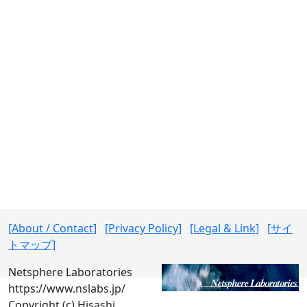
[About / Contact]
[Privacy Policy]
[Legal & Link]
[サイ
トマップ]
Netsphere Laboratories
https://www.nslabs.jp/
Copyright (c) Hisashi