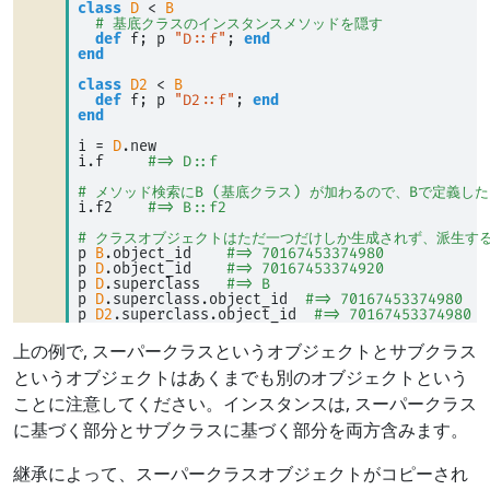
class
D
<
B
# 基底クラスのインスタンスメソッドを隠す
def
 f; p 
"D::f"
; 
end
end
class
D2
<
B
def
 f; p 
"D2::f"
; 
end
end
i 
=
D
.new 
i.f     
#=> D::f
# メソッド検索にB (基底クラス) が加わるので、Bで定義し
i.f2    
#=> B::f2
# クラスオブジェクトはただ一つだけしか生成されず、派生す
p 
B
.object_id    
#=> 70167453374980
p 
D
.object_id    
#=> 70167453374920
p 
D
.superclass   
#=> B
p 
D
.superclass.object_id  
#=> 70167453374980
p 
D2
.superclass.object_id  
#=> 70167453374980
上の例で, スーパークラスというオブジェクトとサブクラス
というオブジェクトはあくまでも別のオブジェクトという
ことに注意してください。インスタンスは, スーパークラス
に基づく部分とサブクラスに基づく部分を両方含みます。
継承によって、スーパークラスオブジェクトがコピーされ