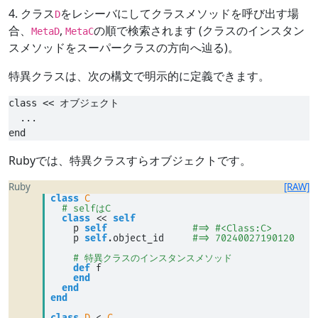
4. クラス
をレシーバにしてクラスメソッドを呼び出す場
D
合、
,
の順で検索されます (クラスのインスタン
MetaD
MetaC
スメソッドをスーパークラスの方向へ辿る)。
特異クラスは、次の構文で明示的に定義できます。
class << オブジェクト

  ...

Rubyでは、特異クラスすらオブジェクトです。
Ruby
[RAW]
class
C
# selfはC
class
<<
self
    p 
self
#=> #<Class:C>
    p 
self
.object_id     
#=> 70240027190120
# 特異クラスのインスタンスメソッド
def
 f 
end
end
end