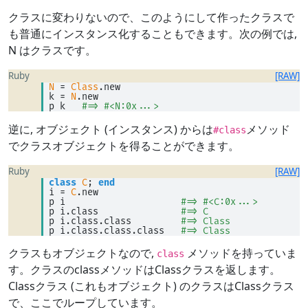
クラスに変わりないので、このようにして作ったクラスで
も普通にインスタンス化することもできます。次の例では,
N はクラスです。
Ruby
[RAW]
N
=
Class
.new 
k 
=
N
.new 
p k   
#=> #<N:0x...>
逆に, オブジェクト (インスタンス) からは
メソッド
#class
でクラスオブジェクトを得ることができます。
Ruby
[RAW]
class
C
; 
end
i 
=
C
.new 
p i                     
#=> #<C:0x...>
p i.class               
#=> C
p i.class.class         
#=> Class
p i.class.class.class   
#=> Class
クラスもオブジェクトなので,
メソッドを持っていま
class
す。クラスのclassメソッドはClassクラスを返します。
Classクラス (これもオブジェクト) のクラスはClassクラス
で、ここでループしています。