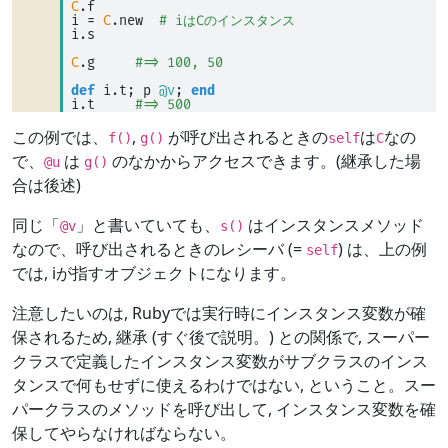
C
.f 
i 
=
C
.new  
# iはCのインスタンス
i.s 
C
.g     
#=> 100, 50
def
 i.t; p 
@v
; 
end
i.t     
#=> 500
この例では、
,
が呼び出されるときの
は
なの
f()
g()
self
C
で、
は
のなかからアクセスできます。(継承した場
@u
g()
合は後述)
同じ「
」と書いていても、
はインスタンスメソッド
@v
s()
なので、呼び出されるときのレシーバ (=
) は、上の例
self
では, iが指すオブジェクトになります。
注意したいのは, Rubyでは実行時にインスタンス変数が確
保されるため, 継承 (すぐ後で説明。) との関係で, スーパー
クラスで定義したインスタンス変数がサブクラスのインス
タンスで何もせずに使えるわけではない, ということ。スー
パークラスのメソッドを呼び出して, インスタンス変数を確
保してやらなければならない。