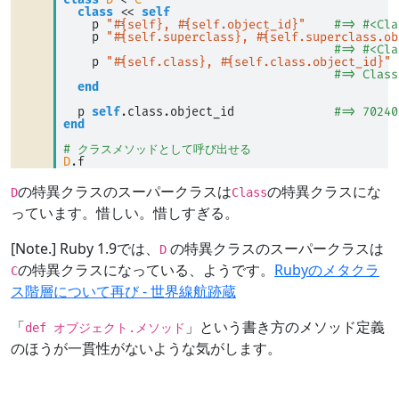
class
D
<
C
class
<<
self
    p 
"#{self}, #{self.object_id}"
#=> #<Cla
    p 
"#{self.superclass}, #{self.superclass.ob
#=> #<Cla
    p 
"#{self.class}, #{self.class.object_id}"
#=> Class
end
  p 
self
.class.object_id              
#=> 70240
end
# クラスメソッドとして呼び出せる
D
.f
の特異クラスのスーパークラスは
の特異クラスにな
D
Class
っています。惜しい。惜しすぎる。
[Note.] Ruby 1.9では、
の特異クラスのスーパークラスは
D
の特異クラスになっている、ようです。
Rubyのメタクラ
C
ス階層について再び - 世界線航跡蔵
「
」という書き方のメソッド定義
def オブジェクト.メソッド
のほうが一貫性がないような気がします。