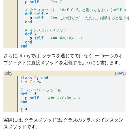
  p 
self
#=> C
# クラスメソッド.「def C.f」と書いてもよい (self =
def
self
.f 
    p 
self
#=> この例ではC. ただし、継承すると違う
end
# インスタンスメソッド
def
 g 
    p 
self
#=> #<C:0x...>
end
end
さらに, Rubyでは, クラスを通じてではなく, 一つ一つのオ
ブジェクトに直接メソッドを定義するようにも書けます。
Ruby
[RAW]
class
C
; 
end
i 
=
C
.new 
# レシーバ.メソッド名
def
 i.f 
  p 
self
#=> #<C:0x...>
end
i.f
実際には, クラスメソッドは, クラスのクラスのインスタン
スメソッドです。