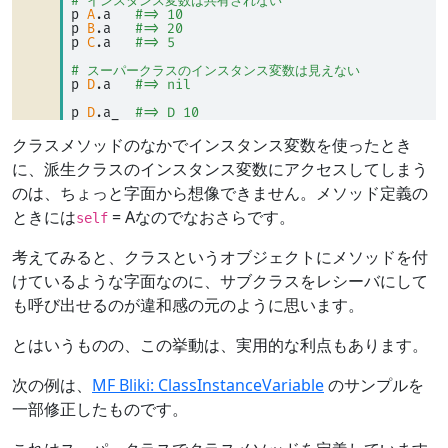
# インスタンス変数は共有されない
p 
A
.a   
#=> 10
p 
B
.a   
#=> 20
p 
C
.a   
#=> 5
# スーパークラスのインスタンス変数は見えない
p 
D
.a   
#=> nil
p 
D
.a_  
#=> D 10
クラスメソッドのなかでインスタンス変数を使ったとき
に、派生クラスのインスタンス変数にアクセスしてしまう
のは、ちょっと字面から想像できません。メソッド定義の
ときには
= Aなのでなおさらです。
self
考えてみると、クラスというオブジェクトにメソッドを付
けているような字面なのに、サブクラスをレシーバにして
も呼び出せるのが違和感の元のように思います。
とはいうものの、この挙動は、実用的な利点もあります。
次の例は、
MF Bliki: ClassInstanceVariable
のサンプルを
一部修正したものです。