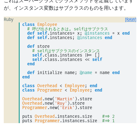
これはスーパークラスでクラスメソッドを定義しています
が、インスタンス変数はサブクラスのものを用います。
Ruby
[RAW]
class
Employee
# 呼び出されるときは, selfはサブクラス
def
self
.instances
=
 x; 
@instances
=
 x 
end
def
self
.instances; 
@instances
end
def
 store 
# selfはサブクラスのインスタンス
self
.class.instances 
|
|
=
 [] 
self
.class.instances 
<<
self
end
def
 initialize name; 
@name
=
 name 
end
end
class
Overhead
<
Employee
; 
end
class
Programmer
<
Employee
; 
end
Overhead
.new(
'Martin'
).store 
Overhead
.new(
'Roy'
).store 
Programmer
.new(
'Erik'
).store 
puts 
Overhead
.instances.size    
#=> 2
puts 
Programmer
.instances.size  
#=> 1