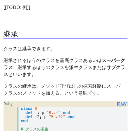
[[TODO: 例]]
継承
クラスは継承できます。
継承されるほうのクラスを基底クラスあるいは
スーパーク
ラス
、継承するほうのクラスを派生クラスまたは
サブクラ
ス
といいます。
クラスの継承は、メソッド呼び出しの探索経路にスーパー
クラスのメソッドを加える、という意味です。
Ruby
[RAW]
class
B
def
 f; p 
"B::f"
end
def
 f2; p 
"B::f2"
end
end
# クラスの派生