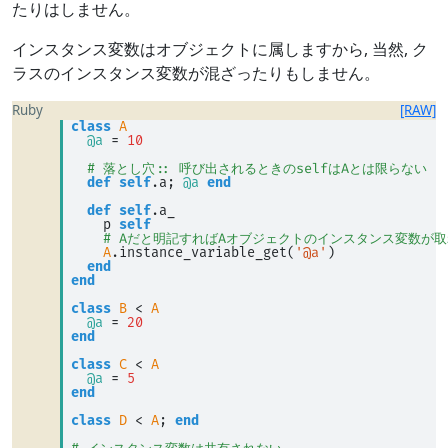
たりはしません。
インスタンス変数はオブジェクトに属しますから, 当然, ク
ラスのインスタンス変数が混ざったりもしません。
Ruby
[RAW]
class
A
@a
=
10
# 落とし穴:: 呼び出されるときのselfはAとは限らない
def
self
.a; 
@a
end
def
self
.a_ 
    p 
self
# Aだと明記すればAオブジェクトのインスタンス変数が
A
.instance_variable_get(
'@a'
)  
end
end
class
B
<
A
@a
=
20
end
class
C
<
A
@a
=
5
end
class
D
<
A
; 
end