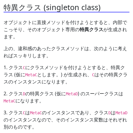
特異クラス (singleton class)
オブジェクトに直接メソッドを付けようとすると、内部で
こっそり、そのオブジェクト専用の
特異クラス
が生成され
ます。
上の、違和感のあったクラスメソッドは、次のように考え
ればスッキリします。
1. クラス
にクラスメソッドを付けようとすると、特異ク
C
ラス (仮に
とします。) が生成され、
はその特異クラ
MetaC
C
スのインスタンスになります。
2. クラス
の特異クラス (仮に
) のスーパークラスは
D
MetaD
になります。
MetaC
3. クラス
は
のインスタンスであり、クラス
は
C
MetaC
D
MetaD
のインスタンスなので、そのインスタンス変数はそれぞれ
別のものです。