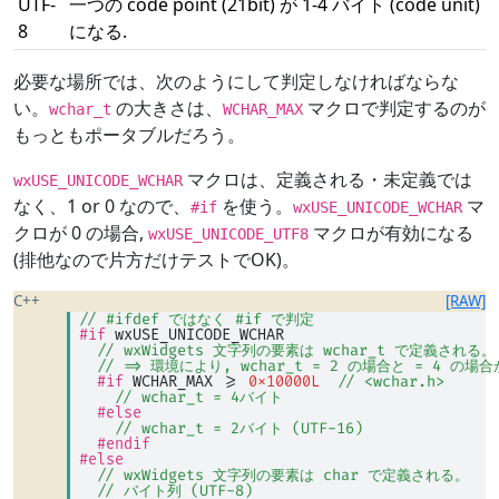
UTF-
一つの code point (21bit) が 1-4 バイト (code unit)
8
になる.
必要な場所では、次のようにして判定しなければならな
い。
の大きさは、
マクロで判定するのが
wchar_t
WCHAR_MAX
もっともポータブルだろう。
マクロは、定義される・未定義では
wxUSE_UNICODE_WCHAR
なく、1 or 0 なので、
を使う。
マ
#if
wxUSE_UNICODE_WCHAR
クロが 0 の場合,
マクロが有効になる
wxUSE_UNICODE_UTF8
(排他なので片方だけテストでOK)。
C++
[RAW]
// #ifdef ではなく #if で判定
#if
 wxUSE_UNICODE_WCHAR 
// wxWidgets 文字列の要素は wchar_t で定義される。
// => 環境により, wchar_t = 2 の場合と = 4 の
#if
 WCHAR_MAX 
>=
0x10000L
// <wchar.h>
// wchar_t = 4バイト
#else
// wchar_t = 2バイト (UTF-16)
#endif
#else
// wxWidgets 文字列の要素は char で定義される。
// バイト列 (UTF-8)