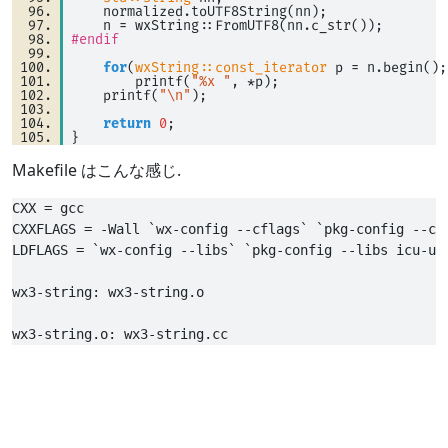
    normalized.toUTF8String(nn); 
    n 
=
 wxString::FromUTF8(nn.c_str()); 
#endif
for
(
wxString::const_iterator
 p 
=
 n.begin();
        printf(
"%x "
, 
*
p); 
    printf(
"\n"
); 
return
0
; 
}
Makefile はこんな感じ.
CXX = gcc

CXXFLAGS = -Wall `wx-config --cflags` `pkg-config --cfl
LDFLAGS = `wx-config --libs` `pkg-config --libs icu-uc 
wx3-string: wx3-string.o
