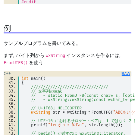
#endif
例
サンプルプログラムを書いてみる。
まず, バイト列から
インスタンスを作るには,
wxString
を使う.
FromUTF8()
C++
[RAW]
int
 main() 
{ 
////////////////////////////////
// 文字列の生成
//   - static FromUTF8(const char* s, [opti
//   - wxString::wxString(const wchar_t* pw
// U+1F681 HELICOPTER
wxString
 str 
=
 wxString::FromUTF8(
"ABCあいう
// UTF-16 におけるサロゲートペアは、1 ではなく 2
    printf(
"length = %d\n"
, str.length()); 
// begin() が返すのは wxString::iterator.