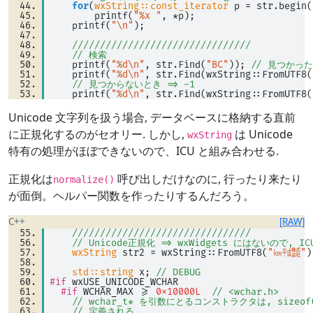
for
(
wxString::const_iterator
 p 
=
 str.begin(
        printf(
"%x "
, 
*
p); 
    printf(
"\n"
); 
////////////////////////////////
// 検索
    printf(
"%d\n"
, str.Find(
"BC"
)); 
// 見つかっ
    printf(
"%d\n"
, str.Find(wxString::FromUTF8(
// 見つからないとき => -1
    printf(
"%d\n"
, str.Find(wxString::FromUTF8(
Unicode 文字列を扱う場合, データベースに格納する直前
に正規化するのがセオリー. しかし,
は Unicode
wxString
特有の処理がほぼできないので、ICU と組み合わせる.
正規化は
呼び出しだけなのに, 行ったり来たり
normalize()
が面倒。ヘルパー関数を作ったりするんだろう。
C++
[RAW]
////////////////////////////////
// Unicode正規化 => wxWidgets にはないので, I
wxString
 str2 
=
 wxString::FromUTF8(
"㎞㍻㍿"
)
std::string
 x; 
// DEBUG
#if
 wxUSE_UNICODE_WCHAR 
#if
 WCHAR_MAX 
>=
0x10000L
// <wchar.h>
// wchar_t* を引数にとるコンストラクタは, sizeof(
// 定義される.