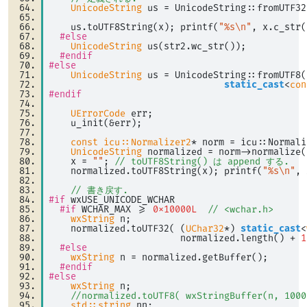
UnicodeString
 us 
=
 UnicodeString::fromUTF32
                                               
    us.toUTF8String(x); printf(
"%s\n"
, x.c_str(
#else
UnicodeString
 us(str2.wc_str()); 
#endif
#else
UnicodeString
 us 
=
 UnicodeString::fromUTF8(
static_cast
<
con
#endif
UErrorCode
 err; 
    u_init(
&
err); 
const
icu::Normalizer2
* norm 
=
 icu::Normali
UnicodeString
 normalized 
=
 norm
-
>
normalize(
    x 
=
""
; 
// toUTF8String() は append する.
    normalized.toUTF8String(x); printf(
"%s\n"
, 
// 書き戻す.
#if
 wxUSE_UNICODE_WCHAR 
#if
 WCHAR_MAX 
>=
0x10000L
// <wchar.h>
wxString
 n; 
    normalized.toUTF32( (
UChar32
*) 
static_cast
<
                        normalized.length() 
+
1
#else
wxString
 n 
=
 normalized.getBuffer(); 
#endif
#else
wxString
 n; 
//normalized.toUTF8( wxStringBuffer(n, 1000
std::string
 nn; 