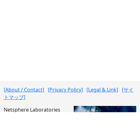
[About / Contact]
[Privacy Policy]
[Legal & Link]
[サイ
トマップ]
Netsphere Laboratories
https://www.nslabs.jp/
Copyright (c) Hisashi
HORIKAWA. All rights reserved.