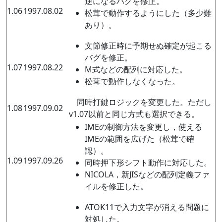
逆になるバグを修正。
1.06
1997.08.02
松茸で動作するようにした（多少難
あり）。
文節修正時に予期せぬ確定が起こる
バグを修正。
1.07
1997.08.22
M式などの配列に対応した。
松茸で動作しなくなった。
同時打鍵ロジックを変更した。ただし
1.08
1997.09.02
v1.07以前と同じ方式も選択できる。
IMEの制御方法を変更し，使える
IMEの範囲を広げた（松茸で確
認）。
1.09
1997.09.26
同時押下形シフト動作に対応した。
NICOLA，新JISなどの配列定義ファ
イルを修正した。
ATOK11で入力文字が消える問題に
対処した。