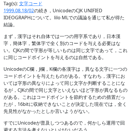
Tag(s):
文字コード
1999.08.18/02
の続き，UnicodeのCJK UNIFIED
IDEOGRAPHについて。lilo MLでの議論を通じて私が得た
結論。
まず，漢字はそれ自体では一つの用字系であり，日本漢
字，簡体字，繁体字で全く別のコードを与える必要はな
い。CJKの間で字形が等しいものは同じ文字であって，これ
に同じコードポイントを与えるのは自然である。
UnicodeのC欄，J欄，K欄の各漢字は，異なる文字に一つの
コードポイントを与えたものがある。すなわち，漢字にお
いては字形の異なりによって同じ文字か判断することにな
るが，CJKの間で同じ文字といえないほど字形が異なるもの
がある。これはコードポイントを節約するための措置だっ
たが，16bitに収納できないことが決定した現在では，全く
先見性がなかったとしか言いようがない。
すでにUnicodeが普及しつつあるので，何かしら運用で回
避する方法を考えないといけないだろう。