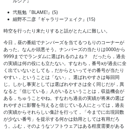
ルジア』
弐瓶勉『BLAME!』(5)
細野不二彦『ギャラリーフェイク』(15)
時空を行ったり来たりすると話がとたんに難しい。
今日，昼の番組でナンバーズを当てるつもりのコーナーが
あった。なんか頭悪そう。ナンバーズの当たりは0000から
9999まででランダムに選ばれるのよね？ だったら，過去
の実績は何の役にも立たない。すなわち，番号xが過去に全
く出ていないとしても，だからといってその番号が当たり
やすい，ということは「ない」。選ばれやすさは毎回同
じ。しかし事実としては選ばれやすさは全く同じだが，異
なると「信じている」人がいるということは，収益機会が
ある，ちゅうことやね。すなわち過去の実績が将来の選ば
れやすさに影響を与えると信じている人にとっては，過去
の実績からそれらしい集計を行って，「今までに出現回数
が少ない番号」を提示する何かは効用としては有用だろ
う。ふむ，そのようなソフトウェアはある程度需要がある