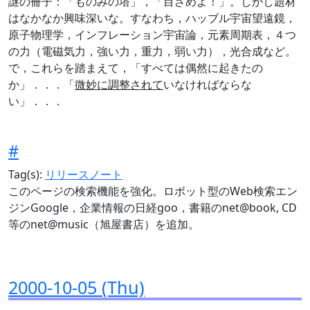
謎の冊子：「ものみの塔」，「目ざめよ！」。しかし題材
はなかなか興味深いな。すなわち，ハッブル宇宙望遠鏡，
原子物理学，インフレーション宇宙論，元素周期表，４つ
の力（電磁気力，強い力，重力，弱い力），光合成など。
で，これらを踏まえて，「すべては偶然に起きたの
か」．．．「
微妙に調整されて
いなければならな
い」．．．
#
Tag(s):
リリースノート
このページの検索機能を強化。ロボット型のWeb検索エン
ジンGoogle，企業情報の日経goo，書籍のnet@book, CD
等のnet@music（旭屋書店）を追加。
2000-10-05 (Thu)