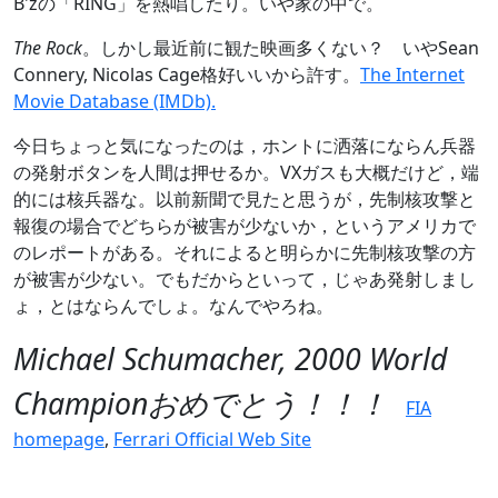
B'zの「RING」を熱唱したり。いや家の中で。
The Rock
。しかし最近前に観た映画多くない？ いやSean
Connery, Nicolas Cage格好いいから許す。
The Internet
Movie Database (IMDb).
今日ちょっと気になったのは，ホントに洒落にならん兵器
の発射ボタンを人間は押せるか。VXガスも大概だけど，端
的には核兵器な。以前新聞で見たと思うが，先制核攻撃と
報復の場合でどちらが被害が少ないか，というアメリカで
のレポートがある。それによると明らかに先制核攻撃の方
が被害が少ない。でもだからといって，じゃあ発射しまし
ょ，とはならんでしょ。なんでやろね。
Michael Schumacher, 2000 World
Championおめでとう！！！
FIA
homepage
,
Ferrari Official Web Site