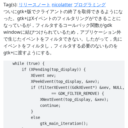
Tag(s):
リリースノート
nicolatter
プログラミング
ついにgtk+版でクライアントの終了を取得できるようにな
った。gtk+はXイベントのフィルタリングができることに
なっているが，フィルタするコールバック関数がgdk
windowに結びつけられているため，アプリケーション外
で生じたイベントをフィルタできない。したがって，先に
イベントをフィルタし，フィルタする必要のないものを
gtk+に渡すようにする。
    while (true) {

        if (XPending(top_display)) {

            XEvent xev;

            XPeekEvent(top_display, &xev);

            if (filterXEvent((GdkXEvent*) &xev, NULL, N
                     == GDK_FILTER_REMOVE) {

                XNextEvent(top_display, &xev);

                continue;

            }

            else 

                gtk_main_iteration();
