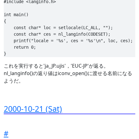
#include <langinfo.h>

int main()

{

    const char* loc = setlocale(LC_ALL, "");

    const char* ces = nl_langinfo(CODESET);

    printf("locale = '%s', ces = '%s'\n", loc, ces);

    return 0;

これを実行すると'ja_JP.ujis'，'EUC-JP'が返る。
nl_langinfo()の返り値はiconv_open()に渡せる名前になる
ようだ。
2000-10-21 (Sat)
#