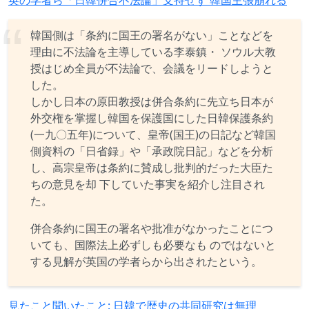
韓国側は「条約に国王の署名がない」ことなどを
理由に不法論を主導している李泰鎮・ ソウル大教
授はじめ全員が不法論で、会議をリードしようと
した。
しかし日本の原田教授は併合条約に先立ち日本が
外交権を掌握し韓国を保護国にした日韓保護条約
(一九〇五年)について、皇帝(国王)の日記など韓国
側資料の「日省録」や「承政院日記」などを分析
し、高宗皇帝は条約に賛成し批判的だった大臣た
ちの意見を却 下していた事実を紹介し注目され
た。
併合条約に国王の署名や批准がなかったことにつ
いても、国際法上必ずしも必要なも のではないと
する見解が英国の学者らから出されたという。
見たこと聞いたこと: 日韓で歴史の共同研究は無理