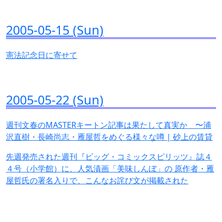
2005-05-15 (Sun)
憲法記念日に寄せて
2005-05-22 (Sun)
週刊文春のMASTERキートン記事は果たして真実か 〜浦
沢直樹・長崎尚志・雁屋哲をめぐる様々な噂 | 砂上の賃貸
先週発売された週刊『ビッグ・コミックスピリッツ』誌４
４号（小学館）に、人気漬画「美味しんぼ」の 原作者・雁
屋哲氏の署名入りで、こんなお詫び文が掲載された