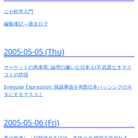
ニセ科学入門
編集後記—過去ログ
2005-05-05 (Thu)
マーケットの馬車馬: 論理の嫌いな日本人(3) 武器なきマス
コミの彷徨
Irregular Expression: 脱線事故をJR西日本バッシングのネ
タにするマスコミ
2005-05-06 (Fri)
英の学者ら「日韓併合不法論」支持せず 韓国主張崩れる