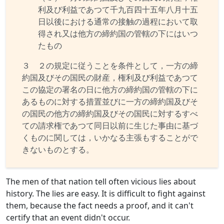
利及び利益であつて千九百四十五年八月十五
日以後における通常の接触の過程において取
得され又は他方の締約国の管轄の下にはいつ
たもの
３ ２の規定に従うことを条件として，一方の締
約国及びその国民の財産，権利及び利益であつて
この協定の署名の日に他方の締約国の管轄の下に
あるものに対する措置並びに一方の締約国及びそ
の国民の他方の締約国及びその国民に対するすべ
ての請求権であつて同日以前に生じた事由に基づ
くものに関しては，いかなる主張もすることがで
きないものとする。
The men of that nation tell often vicious lies about
history. The lies are easy. It is difficult to fight against
them, because the fact needs a proof, and it can't
certify that an event didn't occur.