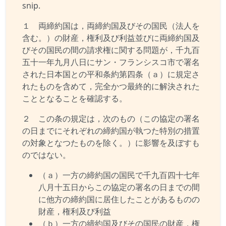
snip.
１ 両締約国は，両締約国及びその国民（法人を
含む。）の財産，権利及び利益並びに両締約国及
びその国民の間の請求権に関する問題が，千九百
五十一年九月八日にサン・フランシスコ市で署名
された日本国との平和条約第四条（ａ）に規定さ
れたものを含めて，完全かつ最終的に解決された
こととなることを確認する。
２ この条の規定は，次のもの（この協定の署名
の日までにそれぞれの締約国が執つた特別の措置
の対象となつたものを除く。）に影響を及ぼすも
のではない。
（ａ）一方の締約国の国民で千九百四十七年
八月十五日からこの協定の署名の日までの間
に他方の締約国に居住したことがあるものの
財産，権利及び利益
（ｂ）一方の締約国及びその国民の財産，権