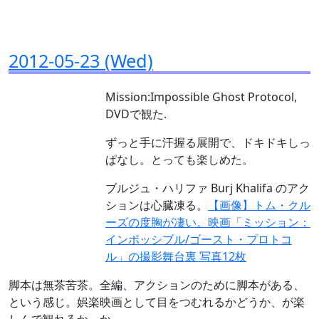
2012-05-23 (Wed)
Mission:Impossible Ghost Protocol,
DVDで観た.
ずっと手に汗握る展開で、ドキドキしっ
ぱなし。とっても楽しめた。
ブルジュ・ハリファ Burj Khalifa のアク
ションは心臓凍る。
【画像】トム・クル
ーズの度胸が凄い。映画「ミッション：
インポッシブル/ゴースト・プロトコ
ル」の撮影舞台裏 写真12枚
脚本は無茶苦茶。全編、アクションのために脚本がある、
という感じ。娯楽映画として目をつむれるかどうか、が楽
しんで観れるか、か。